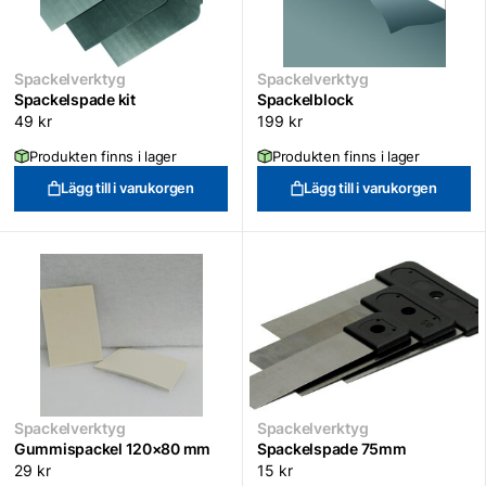
Spackelverktyg
Spackelverktyg
Spackelspade kit
Spackelblock
49
kr
199
kr
Produkten finns i lager
Produkten finns i lager
Lägg till i varukorgen
Lägg till i varukorgen
Spackelverktyg
Spackelverktyg
Gummispackel 120×80 mm
Spackelspade 75mm
29
kr
15
kr