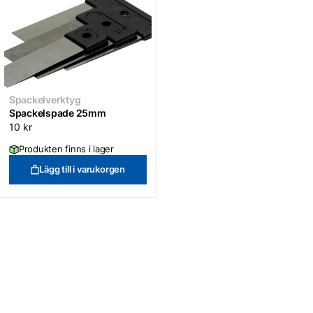
Spackelverktyg
Spackelspade 25mm
10
kr
Produkten finns i lager
Lägg till i varukorgen