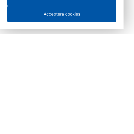
Acceptera cookies
100 % säkra betalningar
Leverans i hela Sverige och
försäljning över disk i
Göteborg
Betala direkt eller senare med klarna