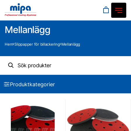
Mellanlägg
Hem
Slippapper för billackering
Mellanlägg
Produktkategorier