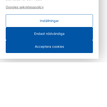
Googles sekretesspolicy
Inställningar
Endast nödvändiga
Acceptera cookies
100 % säkra betalningar
Leverans i hela Sverige och
försäljning över disk i
Göteborg