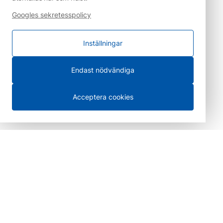
Googles sekretesspolicy
Inställningar
Endast nödvändiga
Acceptera cookies
100 % säkra betalningar
Leverans i hela Sverige och
försäljning över disk i
Göteborg