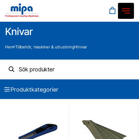
Knivar
Hem
Tillbehör, maskiner & utrustning
Knivar
Produktkategorier