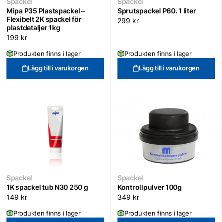
Spackel
Spackel
Mipa P35 Plastspackel –
Sprutspackel P60. 1 liter
Flexibelt 2K spackel för
299
kr
plastdetaljer 1kg
199
kr
Produkten finns i lager
Produkten finns i lager
Lägg till i varukorgen
Lägg till i varukorgen
Spackel
Spackel
1K spackel tub N30 250 g
Kontrollpulver 100g
149
kr
349
kr
Produkten finns i lager
Produkten finns i lager