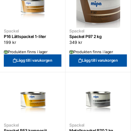
Spackel
Spackel
P16 Lättspackel 1-liter
Spackel P97 2 kg
199
kr
349
kr
Produkten finns i lager
Produkten finns i lager
Lägg till i varukorgen
Lägg till i varukorgen
Spackel
Spackel
Spackel P53 komposit
Metallspackel P70 2 kg