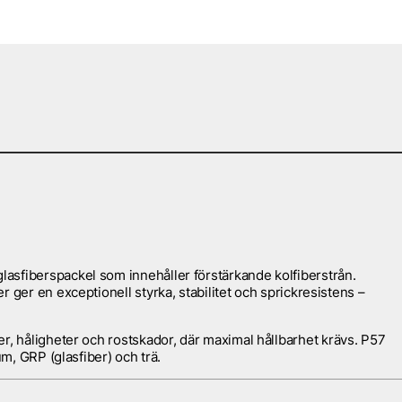
lasfiberspackel
som innehåller
förstärkande kolfiberstrån
.
er ger en
exceptionell styrka, stabilitet och sprickresistens
–
er, håligheter och rostskador
, där maximal hållbarhet krävs. P57
um, GRP (glasfiber)
och trä.