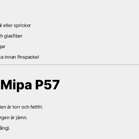
 eller sprickor
h glasfiber
gar
a innan finspackel
 Mipa P57
en är torr och fettfri.
ärgen är jämn.
ång).