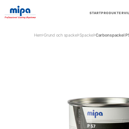
START
PRODUKTER
VI
Hem
Grund och spackel
Spackel
Carbonspackel P5