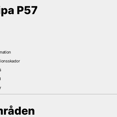
ipa P57
rmation
osionsskador
ä
d
r
mråden