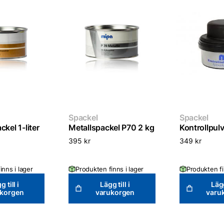
Spackel
Spackel
ckel 1-liter
Metallspackel P70 2 kg
Kontrollpul
395
kr
349
kr
inns i lager
Produkten finns i lager
Produkten fi
g till i
Lägg till i
Lägg
ukorgen
varukorgen
varu