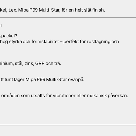
kel, t.ex.
Mipa P99 Multi-Star
, för en helt slät finish.
l
rspackel?
hög styrka och formstabilitet – perfekt för rostlagning och
nium, stål, zink, GRP och trä.
tt tunt lager
Mipa P99 Multi-Star
ovanpå.
ör områden som utsätts för vibrationer eller mekanisk påverkan.