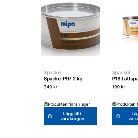
Spackel
Spackel
Spackel P97 2 kg
P16 Lättspa
349
kr
199
kr
Produkten finns i lager
Produkten f
Lägg till i
Läg
varukorgen
var