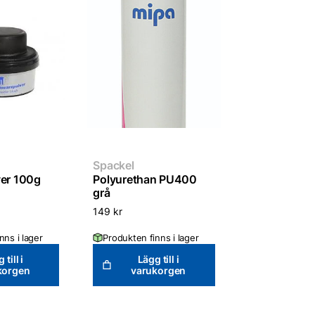
Spackel
ver 100g
Polyurethan PU400
grå
149
kr
nns i lager
Produkten finns i lager
 till i
Lägg till i
korgen
varukorgen