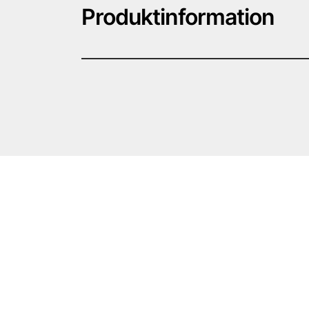
Produktinformation
· 2.2 Märkningsuppgifter
· Märkning enligt förordning (EG) nr 1272/2008
Produkten är klassificerad och märkt enligt CLP
· Faropiktogram
· Signalord Fara
· Riskbestämmande komponenter för etiketterin
styren
maleinsyraanhydrid
2,2′-(m-Tolylimino)diethanol
Reaction mass of 2,2′-[(4-methylphenyl)imino]b
(4-methylphenyl)amino]-