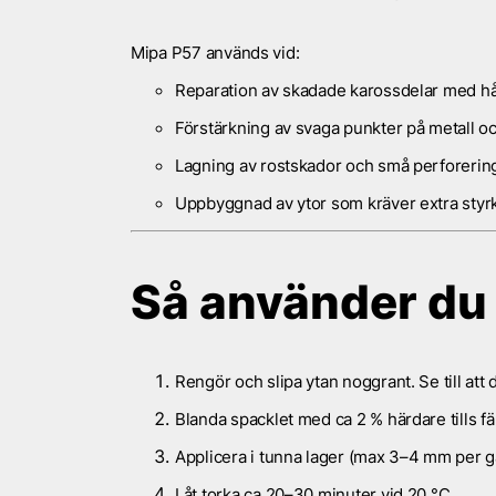
Mipa P57 används vid:
Reparation av skadade karossdelar med hål
Förstärkning av svaga punkter på metall oc
Lagning av rostskador och små perforerin
Uppbyggnad av ytor som kräver extra styrk
Så använder du
Rengör och slipa ytan noggrant. Se till att d
Blanda spacklet med ca
2 % härdare
tills f
Applicera i tunna lager (max 3–4 mm per g
Låt torka ca 20–30 minuter vid 20 °C.