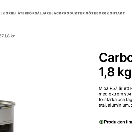
LLKOR
BLI ÅTERFÖRSÄLJARE
LACKPRODUKTER GÖTEBORG
KONTAKT
7 1,8 kg
Carbo
1,8 kg
Mipa P57 är ett 
med extrem styrk
förstärka och la
stål, aluminium, 
Produkten finn