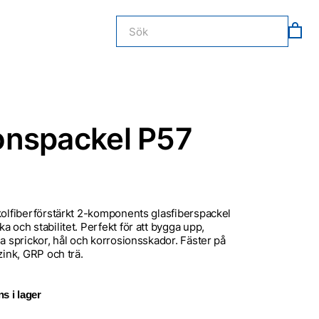
nspackel P57
kolfiberförstärkt 2-komponents glasfiberspackel
a och stabilitet. Perfekt för att bygga upp,
ga sprickor, hål och korrosionsskador. Fäster på
zink, GRP och trä.
s i lager