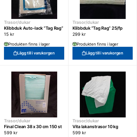
Trasor/dukar
Trasor/dukar
Klibbduk Auto-lack ”Tag Rag”
Klibbduk ”Tag Rag” 25/fp
15
kr
299
kr
Produkten finns i lager
Produkten finns i lager
Lägg till i varukorgen
Lägg till i varukorgen
Trasor/dukar
Trasor/dukar
Final Clean 38 x 30 cm 150 st
Vita lakanstrasor 10 kg
599
kr
599
kr