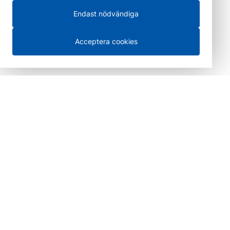
Endast nödvändiga
Acceptera cookies
100 % säkra betalningar
Leverans i hela Sverige och
försäljning över disk i
Göteborg
Betala direkt eller senare med klarna