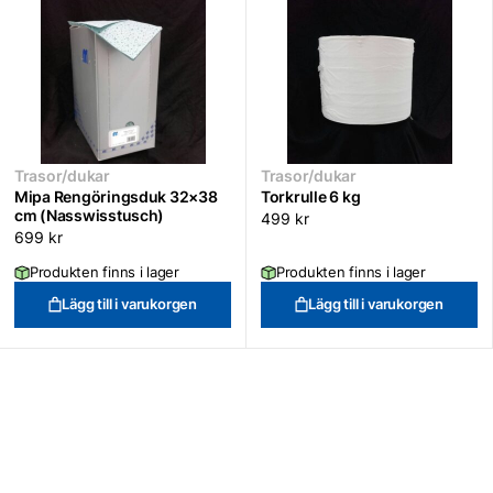
Trasor/dukar
Trasor/dukar
Mipa Rengöringsduk 32×38
Torkrulle 6 kg
cm (Nasswisstusch)
499
kr
699
kr
Produkten finns i lager
Produkten finns i lager
Lägg till i varukorgen
Lägg till i varukorgen