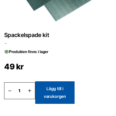
Spackelspade kit
...
Produkten finns i lager
49
kr
Spackelspade
Lägg till i
kit
varukorgen
mängd