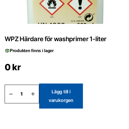
WPZ Härdare för washprimer 1-liter
Produkten finns i lager
0
kr
WPZ
Lägg till i
Härdare
varukorgen
för
washprimer
1-
liter
mängd