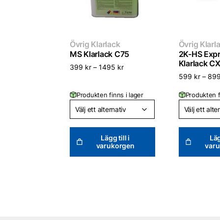
Övrig Klarlack
Övrig Klarl
MS Klarlack C75
2K-HS Exp
Klarlack C
399
kr
–
1495
kr
599
kr
–
89
Produkten finns i lager
Produkten f
Lägg till i
Läg
varukorgen
var