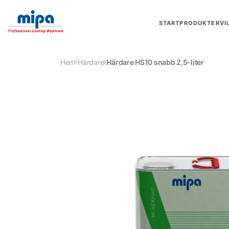
START
PRODUKTER
VI
Hem
Härdare
Härdare HS10 snabb 2,5-liter