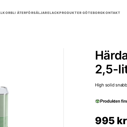
LLKOR
BLI ÅTERFÖRSÄLJARE
LACKPRODUKTER GÖTEBORG
KONTAKT
Härda
2,5-li
High solid snabb
Produkten finn
995
kr