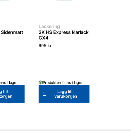
Lackering
k Sidenmatt
2K HS Express klarlack
CX4
695
kr
nns i lager
Produkten finns i lager
 till i
Lägg till i
korgen
varukorgen