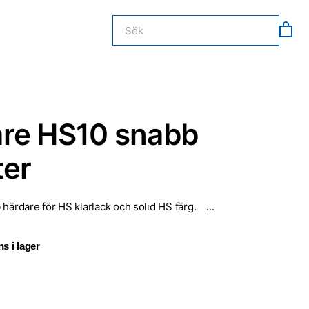
re HS10 snabb
ter
 härdare för HS klarlack och solid HS färg. ...
s i lager