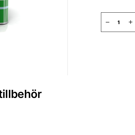
Härdare
HS10
snabb
2,5-
liter
mängd
illbehör