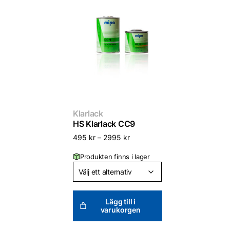
Klarlack
HS Klarlack CC9
495
kr
–
2995
kr
Produkten finns i lager
Lägg till i
varukorgen