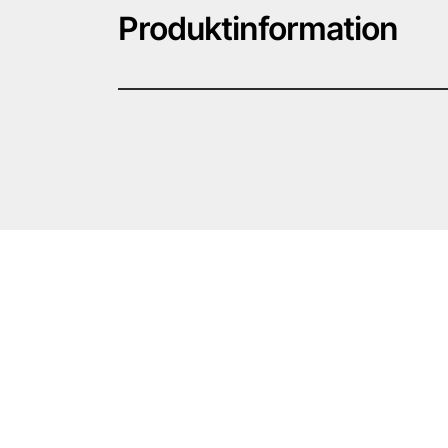
Produktinformation
· 2.2 Märkningsuppgifter
· Märkning enligt förordning (EG) nr 1272/2008
Produkten är klassificerad och märkt enligt CLP
· Faropiktogram
· Signalord Varning
· Riskbestämmande komponenter för etiketterin
Hexamethylene diisocyanate, oligomers
butylacetat
1-etoxi-2-propylacetat
hexametylen-1,6-diisocyanat