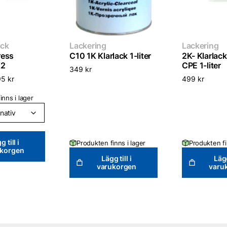
ack
Lackering
Lackering
ress
C10 1K Klarlack 1-liter
2K- Klarlac
X2
CPE 1-liter
349
kr
95
kr
499
kr
inns i lager
g till i
Produkten finns i lager
Produkten fi
ukorgen
Lägg till i
Lägg
varukorgen
varu