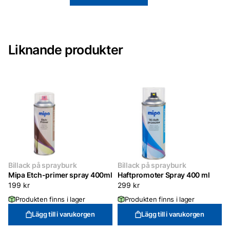
Svart
400
ml
mängd
Liknande produkter
Billack på sprayburk
Billack på sprayburk
Mipa Etch-primer spray 400ml
Haftpromoter Spray 400 ml
199
kr
299
kr
Produkten finns i lager
Produkten finns i lager
Lägg till i varukorgen
Lägg till i varukorgen