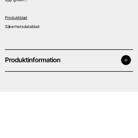
Produktblad
Säkerhetsdatablad
Produktinformation
· 2.2 Märkningsuppgifter
· Märkning enligt förordning (EG) nr 1272/2008
Produkten är klassificerad och märkt enligt CLP-förordningen.
· Faropiktogram