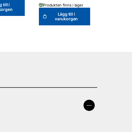
 till i
Produkten finns i lager
korgen
Lägg till i
varukorgen