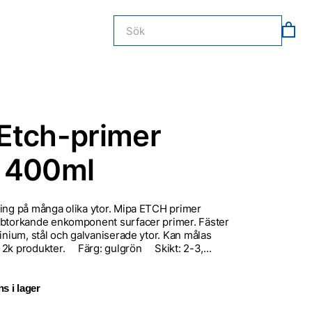
Etch-primer
 400ml
ing på många olika ytor. Mipa ETCH primer
bbtorkande enkomponent surfacer primer. Fäster
minium, stål och galvaniserade ytor. Kan målas
 2k produkter. Färg: gulgrön Skikt: 2-3,...
s i lager