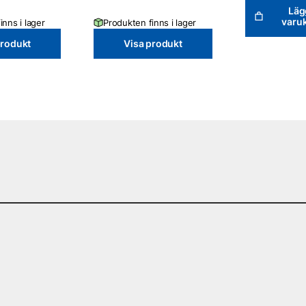
Lägg
varu
inns i lager
Produkten finns i lager
produkt
Visa produkt