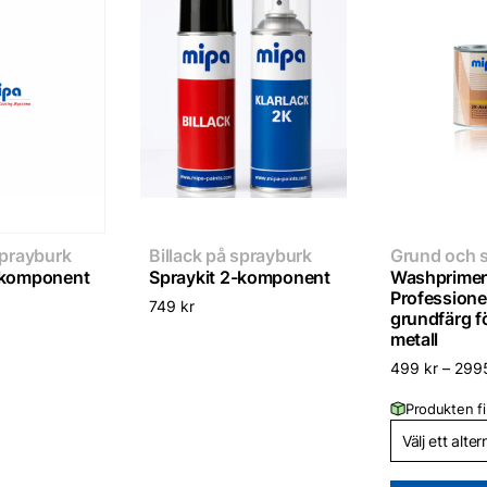
sprayburk
Billack på sprayburk
Grund och 
-komponent
Spraykit 2-komponent
Washprimer
Professionel
749
kr
grundfärg fö
metall
499
kr
–
299
Produkten fi