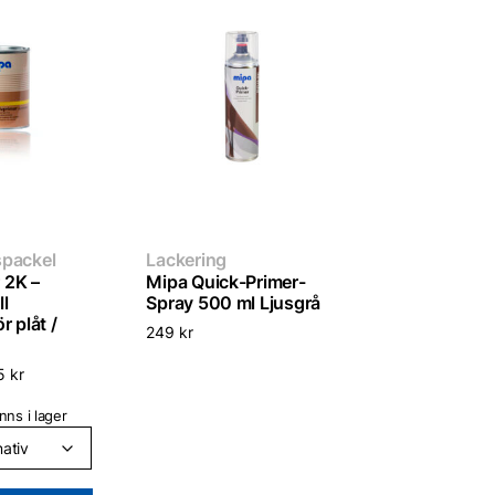
spackel
Lackering
 2K –
Mipa Quick-Primer-
l
Spray 500 ml Ljusgrå
r plåt /
249
kr
5
kr
nns i lager