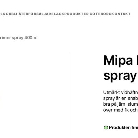
LLKOR
BLI ÅTERFÖRSÄLJARE
LACKPRODUKTER GÖTEBORG
KONTAKT
rimer spray 400ml
Mipa 
spray
Utmärkt vidhäftn
spray är en sna
bra på järn, alu
över med 1k och
Produkten finn