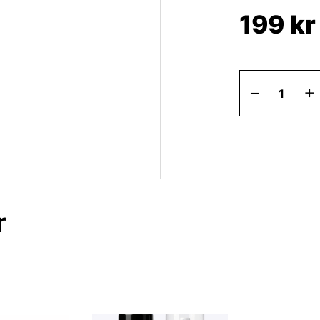
199
kr
Mipa
Etch-
primer
spray
400ml
mängd
r