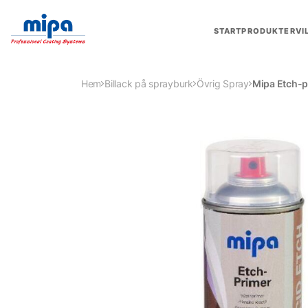
START
PRODUKTER
VI
Hem
Billack på sprayburk
Övrig Spray
Mipa Etch-p