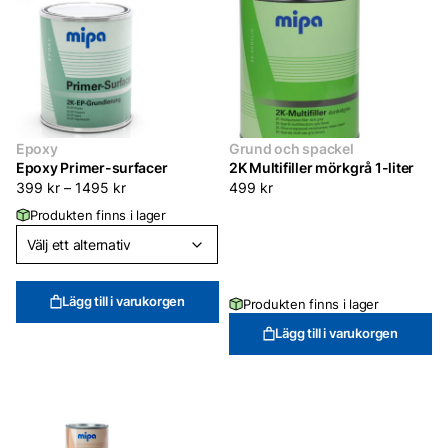
Epoxy
Grund och spackel
Epoxy Primer-surfacer
2K Multifiller mörkgrå 1-liter
399
kr
–
1495
kr
499
kr
Produkten finns i lager
Lägg till i varukorgen
Produkten finns i lager
Lägg till i varukorgen