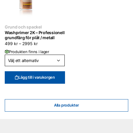
Grund och spackel
Washprimer 2K – Professionell
grundfärg för plåt / metall
499
kr
–
2995
kr
Produkten finns i lager
Lägg till i varukorgen
Alla produkter