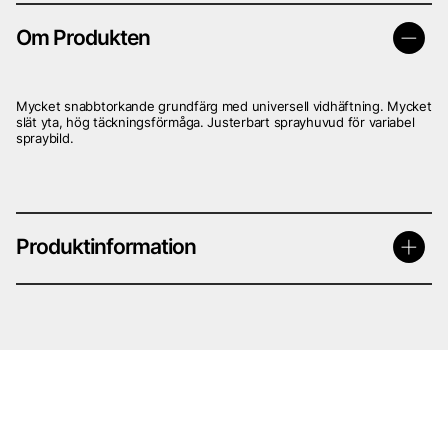
Om Produkten
Mycket snabbtorkande grundfärg med universell vidhäftning. Mycket
slät yta, hög täckningsförmåga. Justerbart sprayhuvud för variabel
spraybild.
Produktinformation
· 2.2 Märkningsuppgifter
· Märkning enligt förordning (EG) nr 1272/2008
Produkten är klassificerad och märkt enligt CLP-förordningen.
· Faropiktogram