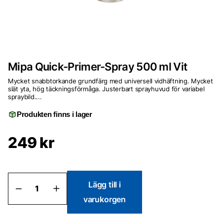
Mipa Quick-Primer-Spray 500 ml Vit
Mycket snabbtorkande grundfärg med universell vidhäftning. Mycket
slät yta, hög täckningsförmåga. Justerbart sprayhuvud för variabel
spraybild....
Produkten finns i lager
249
kr
Mipa
Lägg till i
Quick-
varukorgen
Primer-
Spray
500