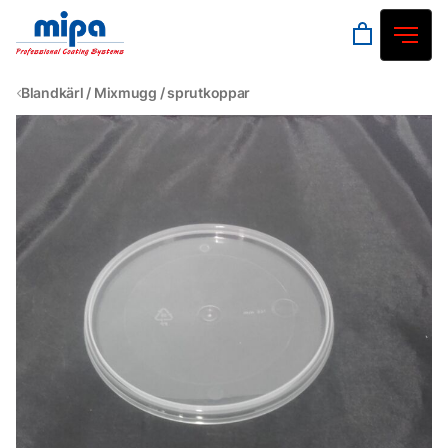
Blandkärl / Mixmugg / sprutkoppar