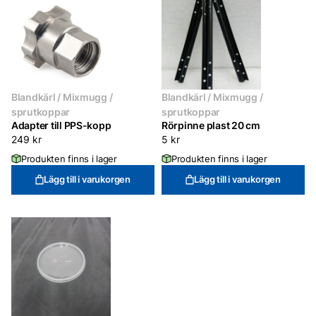
Blandkärl / Mixmugg /
Blandkärl / Mixmugg /
sprutkoppar
sprutkoppar
Adapter till PPS-kopp
Rörpinne plast 20 cm
249
kr
5
kr
Produkten finns i lager
Produkten finns i lager
Lägg till i varukorgen
Lägg till i varukorgen