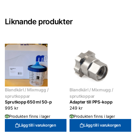
mängd
Liknande produkter
Blandkärl / Mixmugg /
Blandkärl / Mixmugg /
sprutkoppar
sprutkoppar
Sprutkopp 650 ml 50-p
Adapter till PPS-kopp
995
kr
249
kr
Produkten finns i lager
Produkten finns i lager
Lägg till i varukorgen
Lägg till i varukorgen