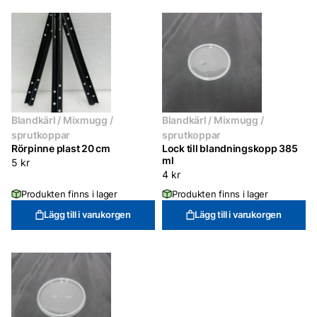
Blandkärl / Mixmugg /
Blandkärl / Mixmugg /
sprutkoppar
sprutkoppar
Rörpinne plast 20 cm
Lock till blandningskopp 385
ml
5
kr
4
kr
Produkten finns i lager
Produkten finns i lager
Lägg till i varukorgen
Lägg till i varukorgen