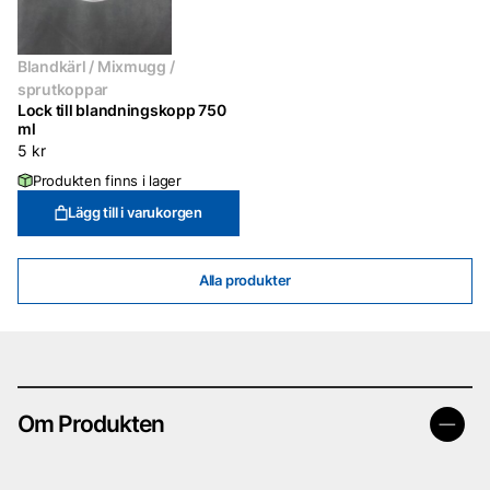
Blandkärl / Mixmugg /
sprutkoppar
Lock till blandningskopp 750
ml
5
kr
Produkten finns i lager
Lägg till i varukorgen
Alla produkter
Om Produkten