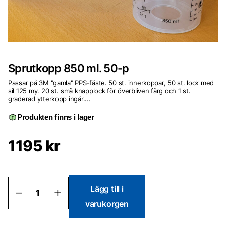
Sprutkopp 850 ml. 50-p
Passar på 3M "gamla" PPS-fäste. 50 st. innerkoppar, 50 st. lock med
sil 125 my. 20 st. små knapplock för överbliven färg och 1 st.
graderad ytterkopp ingår....
Produkten finns i lager
1195
kr
Sprutkopp
Lägg till i
850
varukorgen
ml.
50-
p