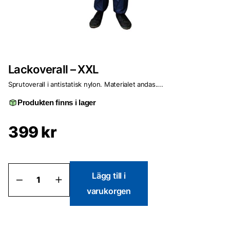
Lackoverall – XXL
Sprutoverall i antistatisk nylon. Materialet andas....
Produkten finns i lager
399
kr
Lackoverall
Lägg till i
-
varukorgen
XXL
mängd