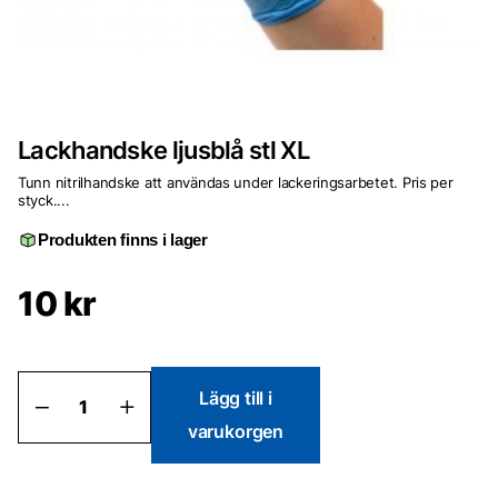
Lackhandske ljusblå stl XL
Tunn nitrilhandske att användas under lackeringsarbetet. Pris per
styck....
Produkten finns i lager
10
kr
Lackhandske
Lägg till i
ljusblå
varukorgen
stl
XL
mängd