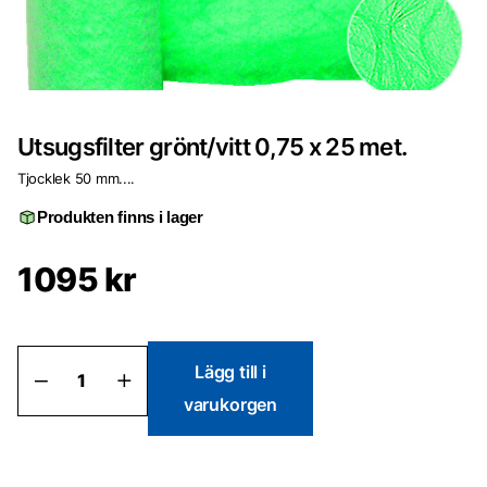
Utsugsfilter grönt/vitt 0,75 x 25 met.
Tjocklek 50 mm....
Produkten finns i lager
1095
kr
Utsugsfilter
Lägg till i
grönt/vitt
varukorgen
0,75
x
25
met.