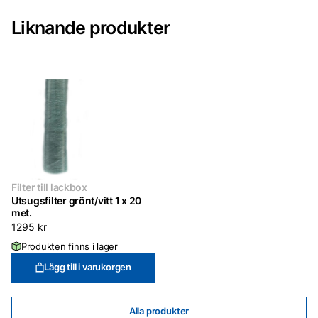
mängd
Liknande produkter
Filter till lackbox
Utsugsfilter grönt/vitt 1 x 20
met.
1295
kr
Produkten finns i lager
Lägg till i varukorgen
Alla produkter