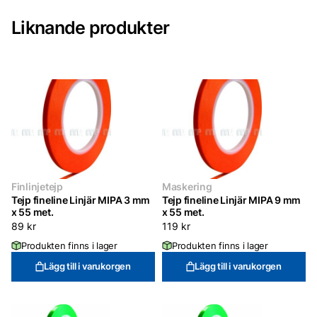
met.
mängd
Liknande produkter
Finlinjetejp
Maskering
Tejp fineline Linjär MIPA 3 mm
Tejp fineline Linjär MIPA 9 mm
x 55 met.
x 55 met.
89
kr
119
kr
Produkten finns i lager
Produkten finns i lager
Lägg till i varukorgen
Lägg till i varukorgen