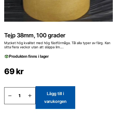
Tejp 38mm, 100 grader
Mycket hög kvalitet med hög fästförmåga. Tål alla typer av färg. Kan
sitta flera veckor utan att släppa lim....
Produkten finns i lager
69
kr
Tejp
Lägg till i
38mm,
varukorgen
100
grader
mängd