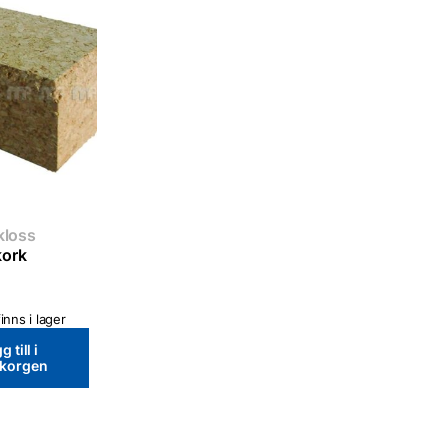
pkloss
kork
inns i lager
g till i
ukorgen