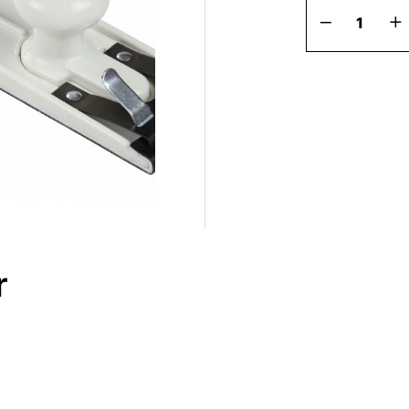
Slipfil
70
x
400
mm
mängd
r