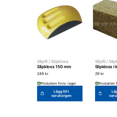
Slipfil / Slipkloss
Slipfil / Sli
Slipkloss 150 mm
Slipkloss i 
249
kr
29
kr
Produkten finns i lager
Produkten f
Lägg till i
Läg
varukorgen
var