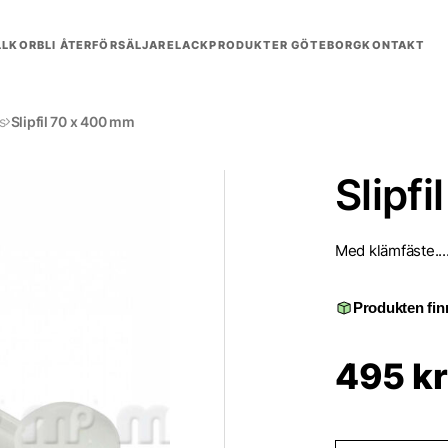
LLKOR
BLI ÅTERFÖRSÄLJARE
LACKPRODUKTER GÖTEBORG
KONTAKT
ss
Slipfil 70 x 400 mm
Slipf
Med klämfäste...
Produkten finn
495
kr