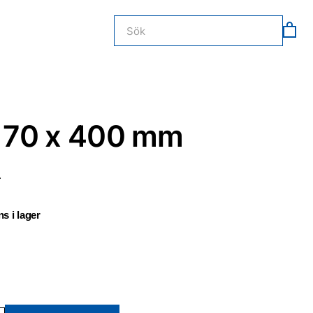
il 70 x 400 mm
.
s i lager