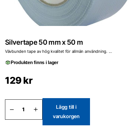
Silvertape 50 mm x 50 m
Vävbunden tape av hög kvalitet för allmän användning. ...
Produkten finns i lager
129
kr
Silvertape
Lägg till i
50
varukorgen
mm
x
50
m