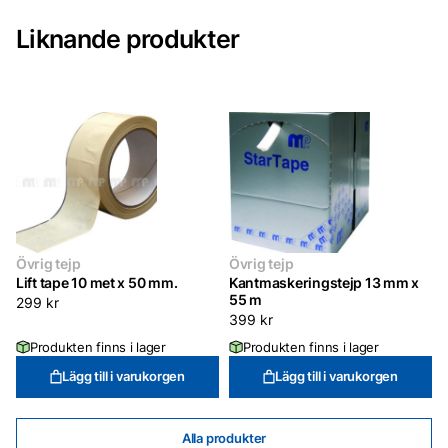
mängd
Liknande produkter
Övrig tejp
Övrig tejp
Lift tape 10 met x 50 mm.
Kantmaskeringstejp 13 mm x
55 m
299
kr
399
kr
Produkten finns i lager
Produkten finns i lager
Lägg till i varukorgen
Lägg till i varukorgen
Alla produkter