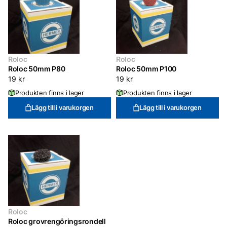
Roloc
Roloc
Roloc 50mm P80
Roloc 50mm P100
19
kr
19
kr
Produkten finns i lager
Produkten finns i lager
Lägg till i varukorgen
Lägg till i varukorgen
Roloc
Roloc grovrengöringsrondell