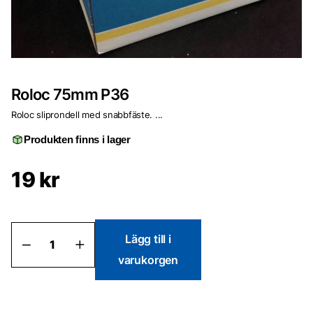
Roloc 75mm P36
Roloc sliprondell med snabbfäste. ...
Produkten finns i lager
19
kr
Roloc
Lägg till i
75mm
varukorgen
P36
mängd