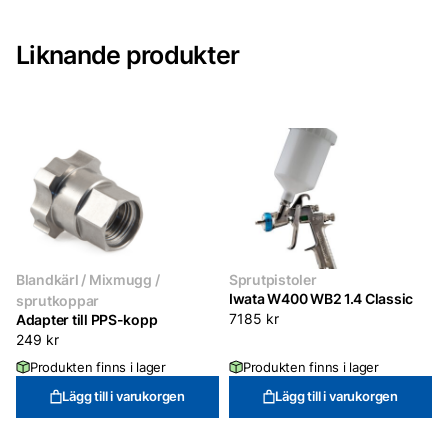
Liknande produkter
Blandkärl / Mixmugg /
Sprutpistoler
Iwata W400 WB2 1.4 Classic
sprutkoppar
Adapter till PPS-kopp
7185
kr
249
kr
Produkten finns i lager
Produkten finns i lager
Lägg till i varukorgen
Lägg till i varukorgen