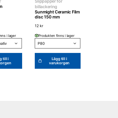
r
Slippapper för
m
billackering
Sunmight Ceramic Film
disc 150 mm
12
kr
nns i lager
Produkten finns i lager
 till i
Lägg till i
korgen
varukorgen