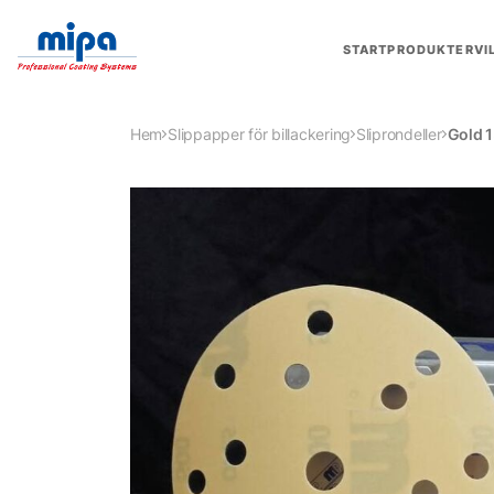
START
PRODUKTER
VI
Hem
Slippapper för billackering
Sliprondeller
Gold 1