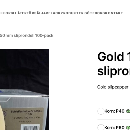
LLKOR
BLI ÅTERFÖRSÄLJARE
LACKPRODUKTER GÖTEBORG
KONTAKT
50 mm sliprondell 100-pack
Gold
slipr
Gold slippapper i
Korn: P40
Korn: P60