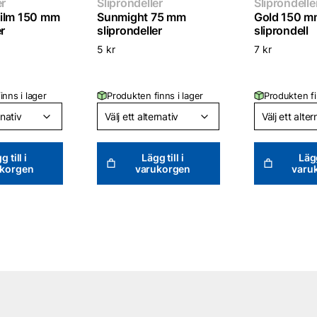
er
Sliprondeller
Sliprondelle
ilm 150 mm
Sunmight 75 mm
Gold 150 m
er
sliprondeller
sliprondell
5
kr
7
kr
inns i lager
Produkten finns i lager
Produkten fi
g till i
Lägg till i
Lägg
ukorgen
varukorgen
varu