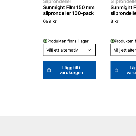
Sliprondeller
Sliprondell
Sunmight Film 150 mm
Sunmight F
sliprondeller 100-pack
sliprondell
699
kr
8
kr
Produkten finns i lager
Produkten f
Lägg till i
Läg
varukorgen
var