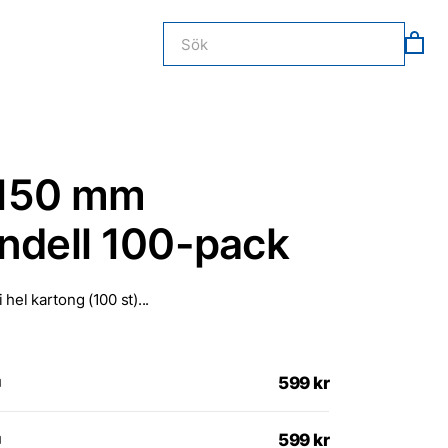
 150 mm
ondell 100-pack
 hel kartong (100 st)...
599
kr
599
kr