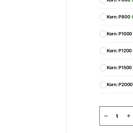
Korn: P800
Korn: P1000
Korn: P1200
Korn: P1500
Korn: P2000
Gold
150
mm
sliprondel